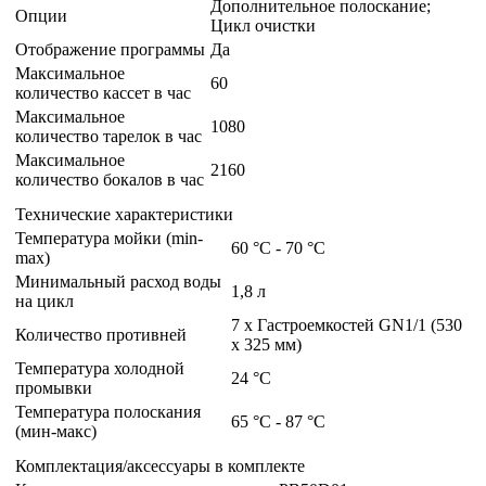
Дополнительное полоскание;
Опции
Цикл очистки
Отображение программы
Да
Максимальное
60
количество кассет в час
Максимальное
1080
количество тарелок в час
Максимальное
2160
количество бокалов в час
Технические характеристики
Температура мойки (min-
60 °C - 70 °C
max)
Минимальный расход воды
1,8 л
на цикл
7 x Гастроемкостей GN1/1 (530
Количество противней
x 325 мм)
Температура холодной
24 °C
промывки
Температура полоскания
65 °C - 87 °C
(мин-макс)
Комплектация/аксессуары в комплекте