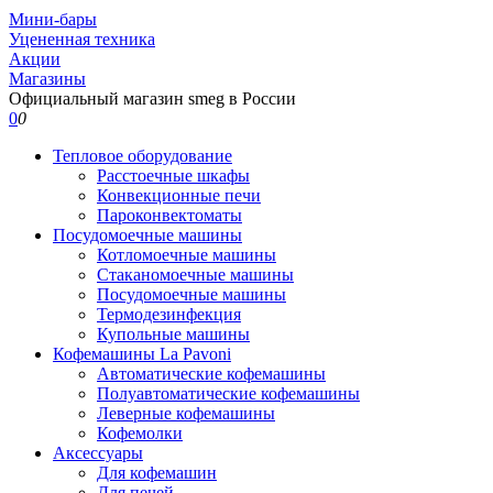
Мини-бары
Уцененная техника
Акции
Магазины
Официальный магазин smeg в России
0
0
Тепловое оборудование
Расстоечные шкафы
Конвекционные печи
Пароконвектоматы
Посудомоечные машины
Котломоечные машины
Стаканомоечные машины
Посудомоечные машины
Термодезинфекция
Купольные машины
Кофемашины La Pavoni
Автоматические кофемашины
Полуавтоматические кофемашины
Леверные кофемашины
Кофемолки
Аксессуары
Для кофемашин
Для печей