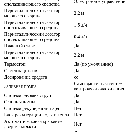
Электронное управление
ополаскивающего средства
Перистальтический дозатор
2,2 м
моющего средства
Перистальтический дозатор
1,5 л/ч
ополаскивающего средства
Перистальтический дозатор
0,4 л/ч
ополаскивающего средства
Плавный старт
Да
Перистальтический дозатор
2,2 м
моющего средства
Термостоп
Да (по умолчанию)
Счетчик циклов
Да
Дозирование средств
сс
Самоадаптивная система
Заливная помпа
контроля ополаскивания
Система разрыва струи
Да
Сливная помпа
Да
Система рекуперации пара
Нет
Блок рекуперации воды и тепла
Нет
Автоматическое открывание
Нет
двери/ вытяжки