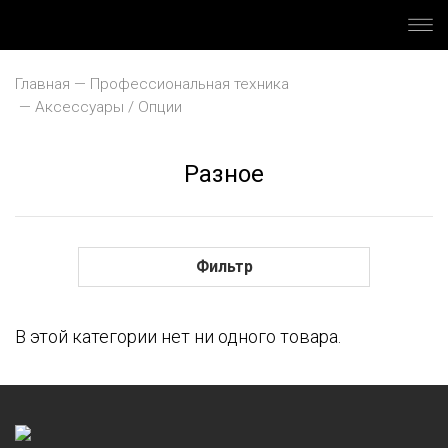
Главная
Профессиональная техника
Аксессуары / Опции
Разное
Для кофемашин
Для печей
Фильтр
Для посудомоечного оборудования
В этой категории нет ни одного товара.
Разное