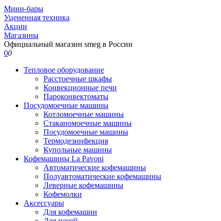
Мини-бары
Уцененная техника
Акции
Магазины
Официальный магазин smeg в России
0
0
Тепловое оборудование
Расстоечные шкафы
Конвекционные печи
Пароконвектоматы
Посудомоечные машины
Котломоечные машины
Стаканомоечные машины
Посудомоечные машины
Термодезинфекция
Купольные машины
Кофемашины La Pavoni
Автоматические кофемашины
Полуавтоматические кофемашины
Леверные кофемашины
Кофемолки
Аксессуары
Для кофемашин
Для печей