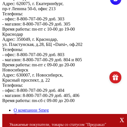
Адрес: 620075, г. Екатеринбург,
пр-т Ленина 50-б, офис 213
Телефоны:
- офис: 8-800-707-00-29 доб. 303
- магазин: 8-800-707-00-29 доб. 305
Время работы: пн-пт с 10-00 до 19-00
Краснодар
Адрес: 350049, г. Краснодар,
ул. Пластунская, д.28, БЦ «Darsi», оф.202
Телефоны:
- офис: 8-800-707-00-29 доб. 803
- магазин: 8-800-707-00-29 доб. 804 и 805
Время работы: пн-пт с 09-00 до 20-00
Новосибирск
Адрес: 630007, г. Новосибирск,
Красный проспект, д. 22
Телефоны:
- офис: 8-800-707-00-29 доб. 404
- магазин: 8-800-707-00-29 доб. 405, 406
Время работы: пн-сб с 09-00 до 20-00
О компании Smeg
Доставка и оплата
x
Уголок потребителя
Уважаемые покупатели, товары со статусом "Предзаказ"
Сервис