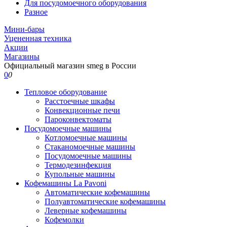
Для посудомоечного оборудования
Разное
Мини-бары
Уцененная техника
Акции
Магазины
Официальный магазин smeg в России
0
0
Тепловое оборудование
Расстоечные шкафы
Конвекционные печи
Пароконвектоматы
Посудомоечные машины
Котломоечные машины
Стаканомоечные машины
Посудомоечные машины
Термодезинфекция
Купольные машины
Кофемашины La Pavoni
Автоматические кофемашины
Полуавтоматические кофемашины
Леверные кофемашины
Кофемолки