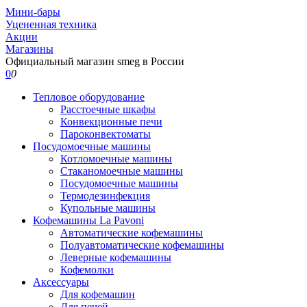
Мини-бары
Уцененная техника
Акции
Магазины
Официальный магазин smeg в России
0
0
Тепловое оборудование
Расстоечные шкафы
Конвекционные печи
Пароконвектоматы
Посудомоечные машины
Котломоечные машины
Стаканомоечные машины
Посудомоечные машины
Термодезинфекция
Купольные машины
Кофемашины La Pavoni
Автоматические кофемашины
Полуавтоматические кофемашины
Леверные кофемашины
Кофемолки
Аксессуары
Для кофемашин
Для печей