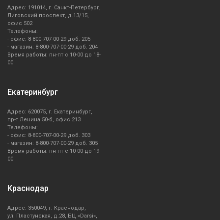
Миксеры
Адрес: 191014, г. Санкт-Петербург,
Лиговский проспект, д.13/15,
офис 502
Телефоны:
Мойки
- офис: 8-800-707-00-29 доб. 205
- магазин: 8-800-707-00-29 доб. 204
Время работы: пн-пт с 10-00 до 18-
Подогреватели посуды
00
Посуда/бутылки
Екатеринбург
Посудомоечные машины
Адрес: 620075, г. Екатеринбург,
пр-т Ленина 50-б, офис 213
Телефоны:
Профессиональные (промышленные) посудомоечные
- офис: 8-800-707-00-29 доб. 303
машины
- магазин: 8-800-707-00-29 доб. 305
Время работы: пн-пт с 10-00 до 19-
00
Профессиональные печи
Краснодар
Смесители
Адрес: 350049, г. Краснодар,
Соковыжималки
ул. Пластунская, д.28, БЦ «Darsi»,