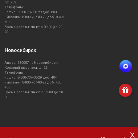
оф.202
Телефоны:
Стиральные машины
- офис: 8-800-707-00-29 доб. 803
- магазин: 8-800-707-00-29 доб. 804 и
805
Сушильные машины
Время работы: пн-пт с 09-00 до 20-
00
Тостеры
Новосибирск
Чайники
Адрес: 630007, г. Новосибирск,
Красный проспект, д. 22
Телефоны:
Холодильники
- офис: 8-800-707-00-29 доб. 404
- магазин: 8-800-707-00-29 доб. 405,
406
Время работы: пн-сб с 09-00 до 20-
00
x
О компании Smeg
Доставка и оплата
Уголок потребителя