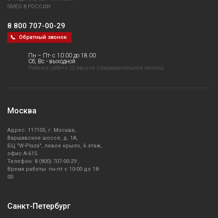
Вспениватели
SMEG В РОССИИ
8 800 707-00-29
Вытяжки
Обратный звонок
Духовые шкафы
Пн – Пт- с 10:00 до 18:00
Сб, Вс - выходной
Рабочая суббота 22 августа (предварительная запись)
Микроволновые печи
Кофемашины
Москва
Столы для посудомоечных машин
Адрес: 117105, г. Москва,
Варшавское шоссе, д. 1А,
БЦ "W-Plaza", левое крыло, 6 этаж,
Кофемолки
офис А-615.
Телефон: 8 (800) 707-00-29 ,
Время работы: пн-пт с 10-00 до 18-
Кухонные весы
00
Кухонные ножи
Санкт-Петербург