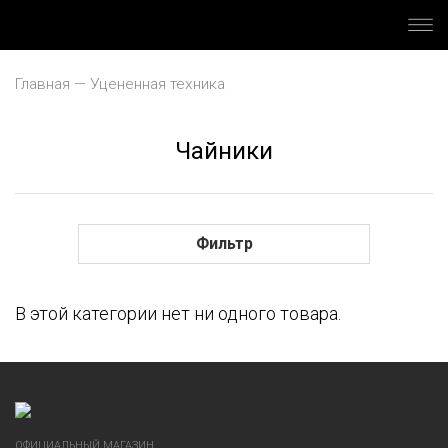
Главная
Уцененная техника
Чайники
Аксессуары
Блендеры
Фильтр
Вакууматоры
В этой категории нет ни одного товара.
Варочные поверхности
Варочные центры
Винные шкафы
ОФИЦИАЛЬНЫЙ МАГАЗИН