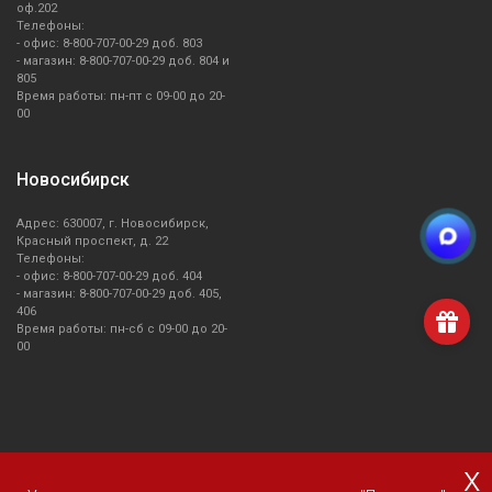
оф.202
Телефоны:
Стиральные машины
- офис: 8-800-707-00-29 доб. 803
- магазин: 8-800-707-00-29 доб. 804 и
805
Сушильные машины
Время работы: пн-пт с 09-00 до 20-
00
Тостеры
Новосибирск
Чайники
Адрес: 630007, г. Новосибирск,
Красный проспект, д. 22
Телефоны:
Холодильники
- офис: 8-800-707-00-29 доб. 404
- магазин: 8-800-707-00-29 доб. 405,
406
Время работы: пн-сб с 09-00 до 20-
00
x
О компании Smeg
Доставка и оплата
Уголок потребителя