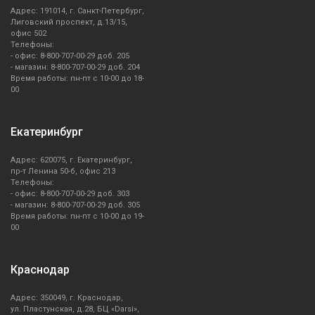
Миксеры
Адрес: 191014, г. Санкт-Петербург,
Лиговский проспект, д.13/15,
офис 502
Телефоны:
Мойки
- офис: 8-800-707-00-29 доб. 205
- магазин: 8-800-707-00-29 доб. 204
Время работы: пн-пт с 10-00 до 18-
Подогреватели посуды
00
Посуда/бутылки
Екатеринбург
Посудомоечные машины
Адрес: 620075, г. Екатеринбург,
пр-т Ленина 50-б, офис 213
Телефоны:
Профессиональные (промышленные) посудомоечные
- офис: 8-800-707-00-29 доб. 303
машины
- магазин: 8-800-707-00-29 доб. 305
Время работы: пн-пт с 10-00 до 19-
00
Профессиональные печи
Краснодар
Смесители
Адрес: 350049, г. Краснодар,
Соковыжималки
ул. Пластунская, д.28, БЦ «Darsi»,