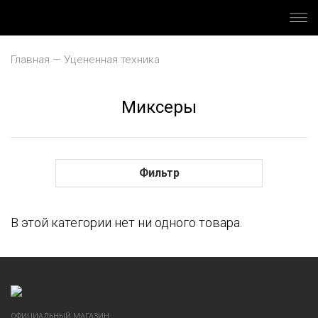
Главная
Уцененная техника
Миксеры
Аксессуары
Блендеры
Фильтр
Вакууматоры
В этой категории нет ни одного товара.
Варочные поверхности
Варочные центры
Винные шкафы
ОФИЦИАЛЬНЫЙ МАГАЗИН