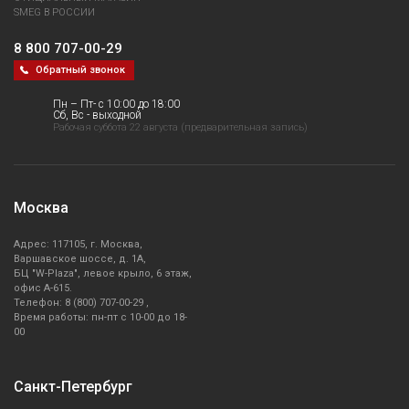
Вспениватели
SMEG В РОССИИ
8 800 707-00-29
Вытяжки
Обратный звонок
Духовые шкафы
Пн – Пт- с 10:00 до 18:00
Сб, Вс - выходной
Рабочая суббота 22 августа (предварительная запись)
Микроволновые печи
Кофемашины
Москва
Столы для посудомоечных машин
Адрес: 117105, г. Москва,
Варшавское шоссе, д. 1А,
БЦ "W-Plaza", левое крыло, 6 этаж,
Кофемолки
офис А-615.
Телефон: 8 (800) 707-00-29 ,
Время работы: пн-пт с 10-00 до 18-
Кухонные весы
00
Кухонные ножи
Санкт-Петербург